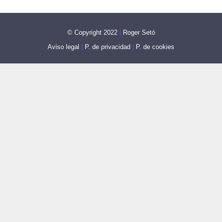
© Copyright 2022
|
Roger Setó
Aviso legal
|
P. de privacidad
|
P. de cookies