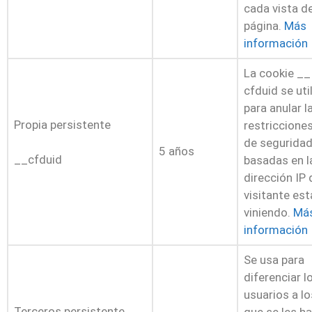
cada vista d
página.
Más
información
La cookie __
cfduid se uti
para anular l
Propia persistente
restriccione
de segurida
5 años
__cfduid
basadas en l
dirección IP 
visitante est
viniendo.
Má
información
Se usa para
diferenciar l
usuarios a lo
Terceros persistente
que se les ha