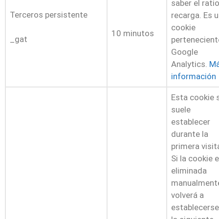
saber el rati
Terceros persistente
recarga. Es 
cookie
10 minutos
_gat
pertenecient
Google
Analytics.
M
información
Esta cookie 
suele
establecer
durante la
primera visit
Si la cookie 
eliminada
manualment
volverá a
establecerse