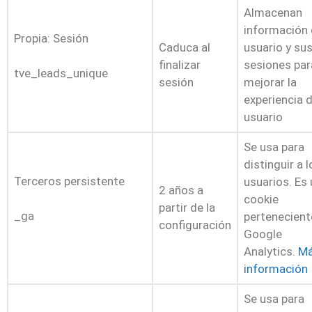
Almacenan
información 
Propia: Sesión
Caduca al
usuario y su
finalizar
sesiones par
tve_leads_unique
sesión
mejorar la
experiencia 
usuario
Se usa para
distinguir a l
Terceros persistente
usuarios. Es
2 años a
cookie
partir de la
_ga
pertenecient
configuración
Google
Analytics.
M
información
Se usa para