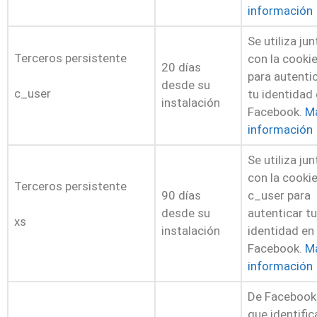
información
Se utiliza jun
Terceros persistente
con la cookie
20 días
para autenti
desde su
c_user
tu identidad
instalación
Facebook.
M
información
Se utiliza jun
con la cooki
Terceros persistente
90 días
c_user para
desde su
autenticar tu
xs
instalación
identidad en
Facebook.
M
información
De Facebook
que identific