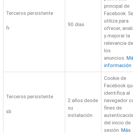
principal de
Terceros persistente
Facebook. S
utiliza para
90 días
fr
ofrecer, anal
y mejorar la
relevancia d
los
anuncios.
Má
información
Cookie de
Facebook qu
identifica al
Terceros persistente
2 años desde
navegador c
su
fines de
sb
instalación
autenticació
del inicio de
sesión.
Más