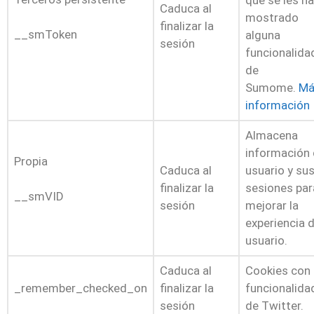
Caduca al
mostrado
finalizar la
__smToken
alguna
sesión
funcionalida
de
Sumome.
Má
información
Almacena
información 
Propia
Caduca al
usuario y su
finalizar la
sesiones par
__smVID
sesión
mejorar la
experiencia 
usuario.
Caduca al
Cookies con
_remember_checked_on
finalizar la
funcionalida
sesión
de Twitter.